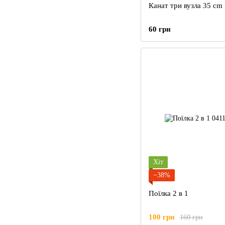
Канат три вузла 35 cm
60 грн
Хіт
−38%
Поїлка 2 в 1
100 грн
160 грн