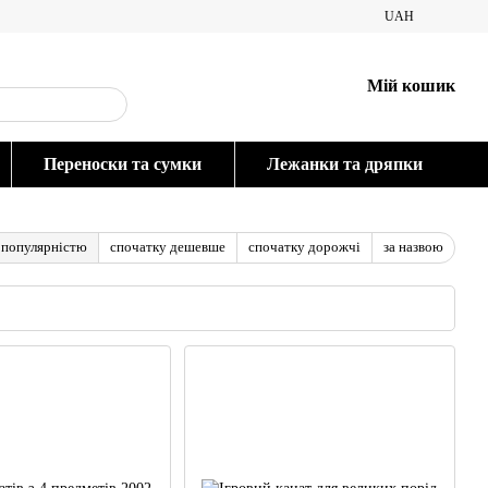
UAH
Мій кошик
Переноски та сумки
Лежанки та дряпки
 популярністю
спочатку дешевше
спочатку дорожчі
за назвою