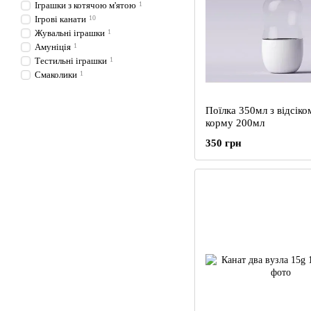
Іграшки з котячою м'ятою
1
Ігрові канати
10
Жувальні іграшки
1
Амуніція
1
Тестильні іграшки
1
Смаколики
1
Поїлка 350мл з відсіко
корму 200мл
350 грн