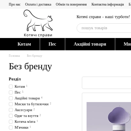
Перейти до основного контенту
Про нас
Оплата і доставка
Обмін та повернення
Контактна інформація
Б
Котячі справи - наші турботи!
Котам
Пес
Акційні товари
Мис
Головна
Без бренду
Без бренду
Розділ
Котам
1
Пес
5
Акційні товари
4
Миски та бутилочки
2
Аксесуари
2
Одяг та взуття
2
Котяча м'ята
1
М'ячики
1