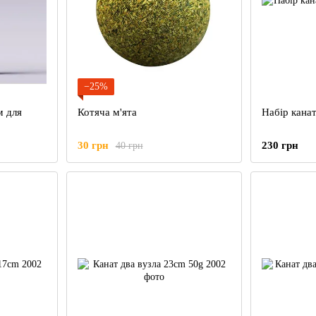
−25%
м для
Котяча м'ята
Набір канат
30 грн
230 грн
40 грн