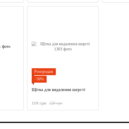
Розпродаж
−50%
Щітка для видалення шерсті
110 грн
220 грн