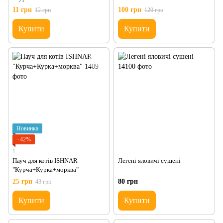
11 грн
100 грн
12 грн
120 грн
Купити
Купити
Новинка
−42%
1
Пауч для котів ISHNAR
Легені яловичі сушені
"Курча+Курка+морква"
25 грн
80 грн
43 грн
Купити
Купити