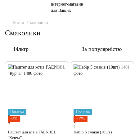
Котам
Смаколики
Смаколики
Фільтр
За популярністю
Новинка
Новинка
−8%
−17%
1
Паштет для котів FAENBEL
Набір 5 смаків (10шт)
"Курча"