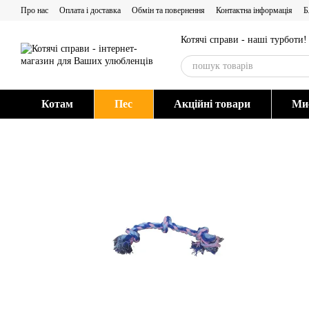
Перейти до основного контенту
Про нас
Оплата і доставка
Обмін та повернення
Контактна інформація
Б
Котячі справи - наші турботи!
Котам
Пес
Акційні товари
Мис