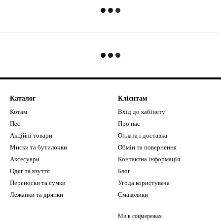
Каталог
Клієнтам
Котам
Вхід до кабінету
Пес
Про нас
Акційні товари
Оплата і доставка
Миски та бутилочки
Обмін та повернення
Аксесуари
Контактна інформація
Одяг та взуття
Блог
Переноски та сумки
Угода користувача
Лежанки та дряпки
Смаколики
Ми в соцмережах