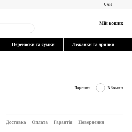
UAH
Мій кошик
Переноски та сумки
Лежанки та дряпки
Порівняти
В бажання
Доставка
Оплата
Гарантія
Повернення