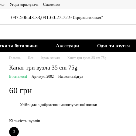
лог
Угода користувача
Смаколики
097-506-43-33,
091-60-27-72-9
Передзвонити вам?
ки та бутилочки
Аксесуари
Одяг та взуття
Головна
Пес
Ігрові канати
Канат три вузла 35 cm 75g
Канат три вузла 35 cm 75g
В наявності
Артикул: 2002
Написати відгук
60 грн
Увійти
для відображення накопичувальної знижки
%
Кількість вузлів
3