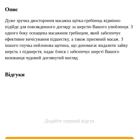
Опис
Дуже зручна двостороння масажна щітка-гребінець відмінно
підійде для повсякденного догляду за шерстю Вашого улюбленця. З
одного боку оснащена масажним гребінцем, який забезпечує
ефективне вичісування підшестку, а також приємний масаж. З
іншого гнучка нейлонова щетина, що допомагає видалити зайву
шерсть з підшерстя, надає блиск і забезпечує шерсті Вашого
вихованця чудовий доглянутий вигляд.
Відгуки
Додайте перший відгук