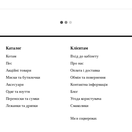
Каталог
Клієнтам
Котам
Вхід до кабінету
Пес
Про нас
Акційні товари
Оплата і доставка
Миски та бутилочки
Обмін та повернення
Аксесуари
Контактна інформація
Одяг та взуття
Блог
Переноски та сумки
Угода користувача
Лежанки та дряпки
Смаколики
Ми в соцмережах