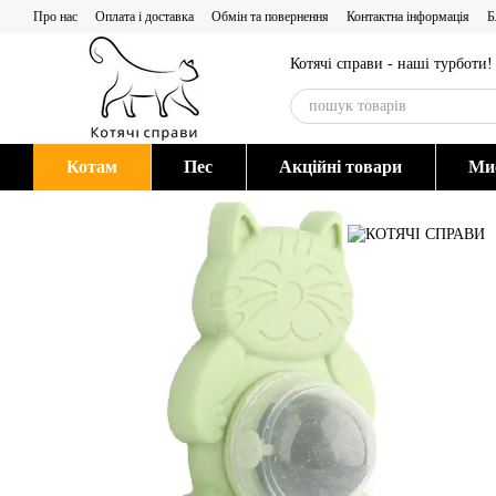
Перейти до основного контенту
Про нас
Оплата і доставка
Обмін та повернення
Контактна інформація
Б
Котячі справи - наші турботи!
Котам
Пес
Акційні товари
Мис