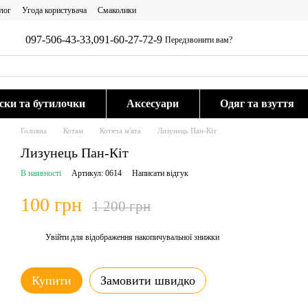
лог
Угода користувача
Смаколики
097-506-43-33,
091-60-27-72-9
Передзвонити вам?
ки та бутилочки
Аксесуари
Одяг та взуття
Головна
Котам
Котяча м'ята
Лизунець Пан-Кіт
Лизунець Пан-Кіт
В наявності
Артикул: 0614
Написати відгук
100 грн
1 200 грн
Увійти
для відображення накопичувальної знижки
%
Купити
Замовити швидко