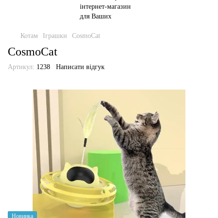
Котам
Іграшки
CosmoCat
CosmoCat
Артикул:
1238
Написати відгук
Новинка