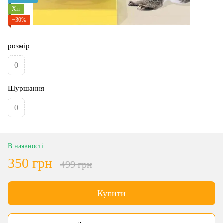
Хіт
−30%
розмір
0
Шуршання
0
В наявності
350 грн
499 грн
Купити