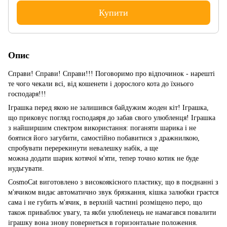
Купити
Опис
Справи! Справи! Справи!!! Поговоримо про відпочинок - нарешті
те чого чекали всі, від кошенети і дорослого кота до їхнього
господаря!!!
Іграшка перед якою не залишився байдужим жоден кіт! Іграшка,
що приковує погляд господаяря до забав свого улюбленця! Іграшка
з найширшим спектром використання: поганяти шарика і не
боятися його загубити, самостійно побавитися з дражнилкою,
спробувати перерекинути невалешку набік, а ще
можна додати шарик котячої м'яти, тепер точно котик не буде
нудьгувати.
CosmoCat виготовлено з високоякісного пластику, що в поєднанні з
м'ячиком видає автоматично звук брязкання, кішка залюбки граєтся
сама і не губить м'ячик, в верхній частині розміщено перо, що
також приваблює увагу, та якби улюбленець не намагався повалити
іграшку вона знову повернеться в горизонтальне положення.